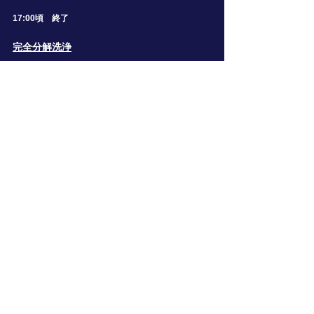
17:00頃 終了
​完全分解洗浄
9:30〜 受付開始
10:00〜 室内機取り外し、取り付け講習
12:00〜 昼食
13:00〜 室内機分解、組立講習
15:00〜 休憩
15:30〜 室内機分解、組立講習
17:00頃 終了
ビジネスプランはこちらから