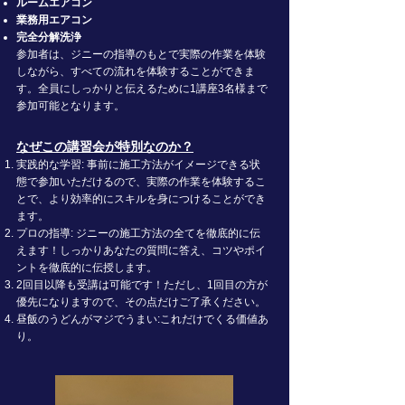
ルームエアコン
業務用エアコン
完全分解洗浄
参加者は、ジニーの指導のもとで実際の作業を体験
しながら、すべての流れを体験することができま
す。全員にしっかりと伝えるために1講座3名様まで
参加可能となります。
なぜこの講習会が特別なのか？
実践的な学習: 事前に施工方法がイメージできる状
態で参加いただけるので、実際の作業を体験するこ
とで、より効率的にスキルを身につけることができ
ます。
プロの指導: ジニーの施工方法の全てを徹底的に伝
えます！しっかりあなたの質問に答え、コツやポイ
ントを徹底的に伝授します。
​2回目以降も受講は可能です！ただし、1回目の方が
優先になりますので、その点だけご了承ください。
昼飯のうどんがマジでうまい:これだけでくる価値あ
り。